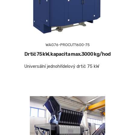
WAG76-PROCUT1600-75
Drtič 75 kW, kapacita max.3000 kg/hod
Universální jednohřídelový drtič 75 kW