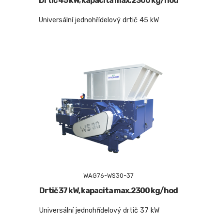
Drtič 45 kW, kapacita max.2300 kg/hod
Universální jednohřídelový drtič 45 kW
WAG76-WS30-37
Drtič 37 kW, kapacita max.2300 kg/hod
Universální jednohřídelový drtič 37 kW