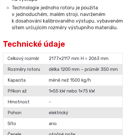
Technologie jednoho rotoru je použita
v jednoduchém, malém stroji, navrženém
k dosahování kalibrovaného výstupu, vybaveném
sítem určujícím rozměry výstupního materiálu.
Technické údaje
Celkový rozměr
2177×2117 mm H = 2063 mm
Rozměry rotoru
délka 1200 mm – průměr 350 mm
Kapacita
méně než 1500 kg/h
Příkon až
1×55 kW nebo 1×75 kW
Hmotnost
-
Pohon
elektrický
Síto
ano
Čepele
otočné nože