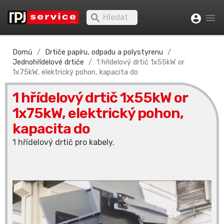


account_circle
Domů
Drtiče papíru, odpadu a polystyrenu
Jednohřídelové drtiče
1 hřídelový drtič 1x55kW or
1x75kW, elektrický pohon, kapacita do
1 hřídelový drtič 1x55kW or
1x75kW, elektrický pohon,
kapacita do
1 hřídelový drtič pro kabely.