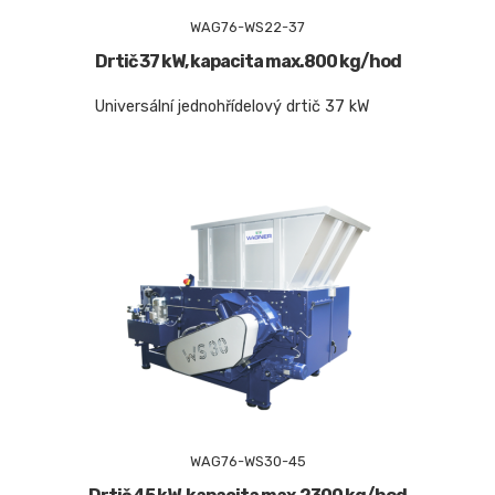
WAG76-WS22-37
Drtič 37 kW, kapacita max.800 kg/hod
Universální jednohřídelový drtič 37 kW
WAG76-WS30-45