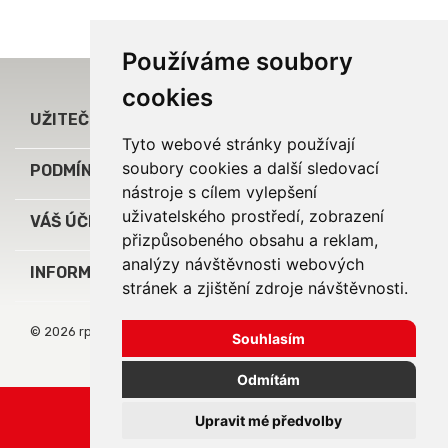
Používáme soubory
cookies

UŽITEČNÉ ODKAZY
Tyto webové stránky používají
soubory cookies a další sledovací

PODMÍNKY A INFORMACE
nástroje s cílem vylepšení
uživatelského prostředí, zobrazení

VÁŠ ÚČET
přizpůsobeného obsahu a reklam,
analýzy návštěvnosti webových
keyboard_arrow_down
INFORMACE O OBCHODU
stránek a zjištění zdroje návštěvnosti.
© 2026 rpj service, s.r.o.
Souhlasím
Odmítám
Upravit mé předvolby