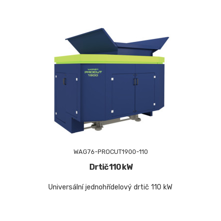
WAG76-PROCUT1900-110
Drtič 110 kW
Universální jednohřídelový drtič 110 kW