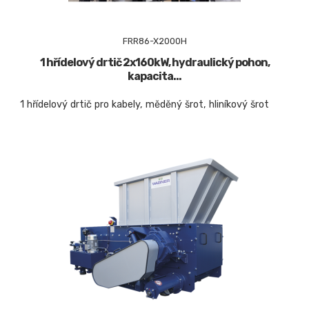
FRR86-X2000H
1 hřídelový drtič 2x160kW, hydraulický pohon,
kapacita...
1 hřídelový drtič pro kabely, měděný šrot, hliníkový šrot