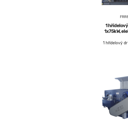
FRR
1 hřídelový
1x75kW, ele
1 hřídelový dr