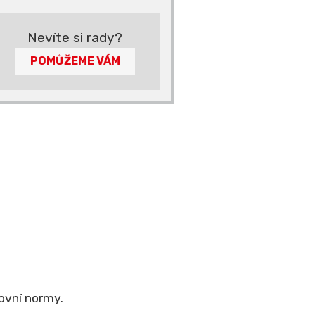
Nevíte si rady?
POMŮŽEME VÁM
ovní normy.