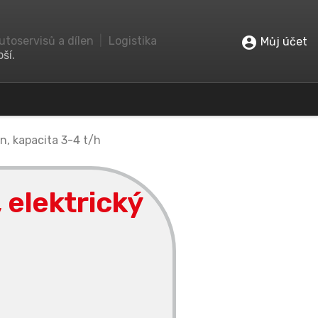
utoservisů a dílen
|
Logistika
account_circle
Můj účet
ší.
on, kapacita 3-4 t/h
 elektrický