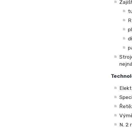
Zajiš
t
R
p
d
p
Stroj
nejn
Technol
Elekt
Speci
Řetěz
Výměn
N. 2 