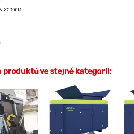
6-X2000M
k
h produktů ve stejné kategorii: