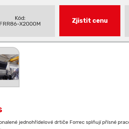
Kód:
Zjistit cenu
FRR86-X2000M
s
nalené jednohřídelové drtiče Forrec splňují přísné prac