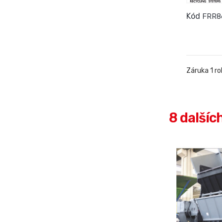
Kód
FRR8
Záruka 1 ro
8 dalšíc