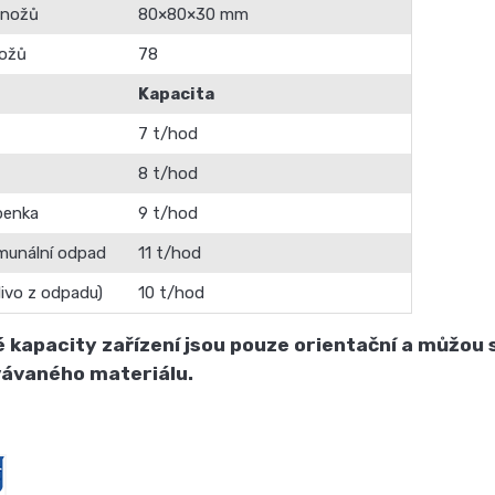
 nožů
80×80×30 mm
nožů
78
Kapacita
7 t/hod
8 t/hod
epenka
9 t/hod
munální odpad
11 t/hod
livo z odpadu)
10 t/hod
kapacity zařízení jsou pouze orientační a můžou se
ávaného materiálu.