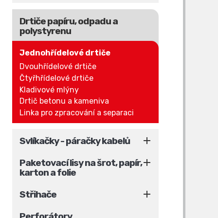
Drtiče papíru, odpadu a
polystyrenu
Jednohřídelové drtiče
Dvouhřídelové drtiče
Čtyřhřídelové drtiče
Kladivové mlýny
Drtič betonu a kameniva
Linka pro zpracování a separaci

Svlíkačky - páračky kabelů

Paketovací lisy na šrot, papír,
karton a folie

Střihače
Perforátory