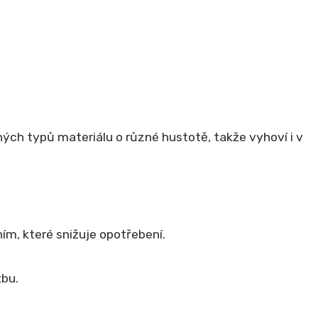
zných typů materiálu o různé hustotě, takže vyhoví i v
m, které snižuje opotřebení.
žbu.