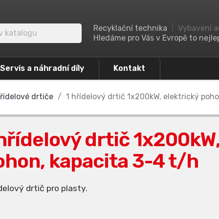
Recyklační technika
|
Vybavení a
Hledáme pro Vás v Evropě to nejlep
Servis a náhradní díly
Kontakt
ídelové drtiče
1 hřídelový drtič 1x200kW, elektrický poh
 hřídelový drtič 1x200kW,
ohon, kapacita 3-4 t/h
ídelový drtič pro plasty.