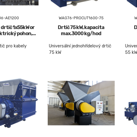
86-AE1200
WAG76-PROCUT1600-75
W
 drtič 1x55kW or
Drtič 75 kW, kapacita
D
ktrický pohon,...
max.3000 kg/hod
tič pro kabely
Universální jednohřídelový drtič
Univer
75 kW
55 k