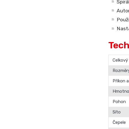
Spirá
Auto
Použi
Nasta
Tech
Celkový
Rozměry
Příkon 
Hmotno
Pohon
Síto
Čepele