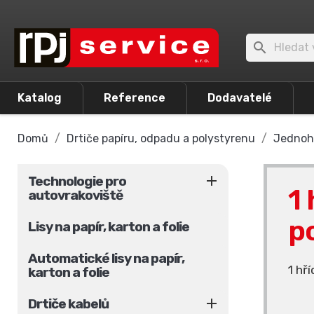

Katalog
Reference
Dodavatelé
Domů
Drtiče papíru, odpadu a polystyrenu
Jednohř

Technologie pro
1
autovrakoviště
p
Lisy na papír, karton a folie
Automatické lisy na papír,
1 hř
karton a folie

Drtiče kabelů