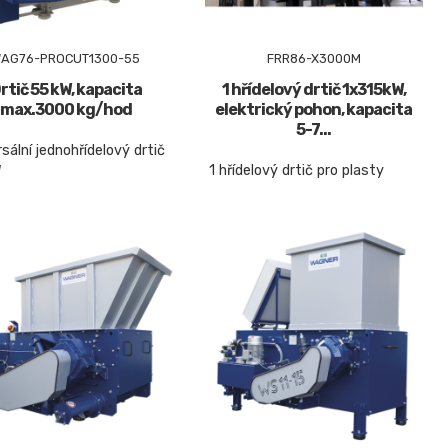
AG76-PROCUT1300-55
FRR86-X3000M
rtič 55 kW, kapacita
1 hřídelový drtič 1x315kW,
max.3000 kg/hod
elektrický pohon, kapacita
5-7...
sální jednohřídelový drtič
1 hřídelový drtič pro plasty
W