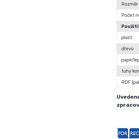
Rozměr
Počet 
Použití
plast
dřevo
papír/l
tuhý ko
RDF (pa
Uvedené 
zpracov