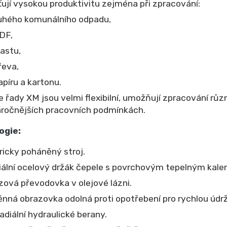
ťují vysokou produktivitu zejména při zpracování:
uhého komunálního odpadu,
DF,
lastu,
řeva,
apíru a kartonu.
e řady XM jsou velmi flexibilní, umožňují zpracování rů
áročnějších pracovních podmínkách.
ogie:
ricky poháněný stroj.
ální ocelový držák čepele s povrchovým tepelným kalení
ová převodovka v olejové lázni.
ná obrazovka odolná proti opotřebení pro rychlou údr
radiální hydraulické berany.