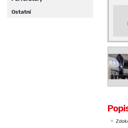
Ostatní
Popi
Zdoko