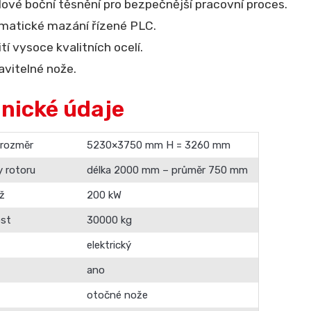
lové boční těsnění pro bezpečnější pracovní proces.
matické mazání řízené PLC.
tí vysoce kvalitních ocelí.
vitelné nože.
nické údaje
 rozměr
5230×3750 mm H = 3260 mm
 rotoru
délka 2000 mm – průměr 750 mm
až
200 kW
st
30000 kg
elektrický
ano
otočné nože