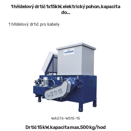
1 hřídelový drtič 1x15kW, elektrický pohon, kapacita
do...
1 hřídelový drtič pro kabely
WAG76-WS15-15
Drtič 15 kW, kapacita max.500 kg/hod