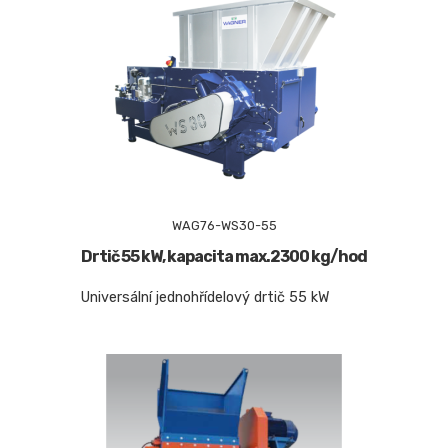
WAG76-WS30-55
Drtič 55 kW, kapacita max.2300 kg/hod
Universální jednohřídelový drtič 55 kW