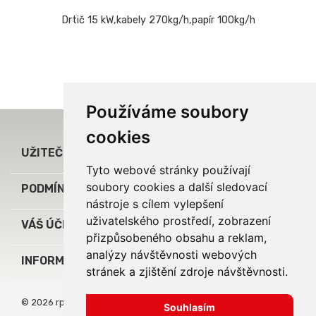
Drtič 15 kW,kabely 270kg/h,papír 100kg/h
Používáme soubory
cookies

UŽITEČNÉ ODKAZY
Tyto webové stránky používají
soubory cookies a další sledovací

PODMÍNKY A INFORMACE
nástroje s cílem vylepšení
uživatelského prostředí, zobrazení

VÁŠ ÚČET
přizpůsobeného obsahu a reklam,
analýzy návštěvnosti webových
keyboard_arrow_down
INFORMACE O OBCHODU
stránek a zjištění zdroje návštěvnosti.
© 2026 rpj service, s.r.o.
Souhlasím