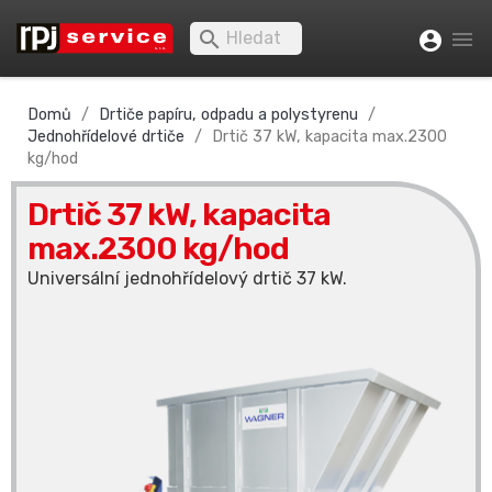


account_circle
Domů
Drtiče papíru, odpadu a polystyrenu
Jednohřídelové drtiče
Drtič 37 kW, kapacita max.2300
kg/hod
Drtič 37 kW, kapacita
max.2300 kg/hod
Universální jednohřídelový drtič 37 kW.