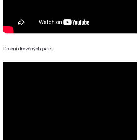
Drcení dřevěných palet