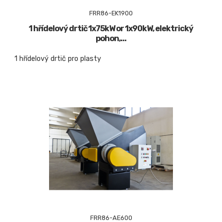
FRR86-EK1900
1 hřídelový drtič 1x75kW or 1x90kW, elektrický
pohon,...
1 hřídelový drtič pro plasty
FRR86-AE600