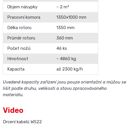
Objem násypky
~ 2 m³
Pracovní komora
1350×1000 mm
Délka rotoru
1350 mm
Průměr rotoru
360 mm
Počet nožů
46 ks
Hmotnost
~ 4860 kg
Kapacita
až 2300 kg/h
Uvedené kapacity zařízení jsou pouze orientační a můžou se
lišit podle druhu, velikosti a stavu zpracovávaného
materiálu.
Video
Drcení kabelů WS22