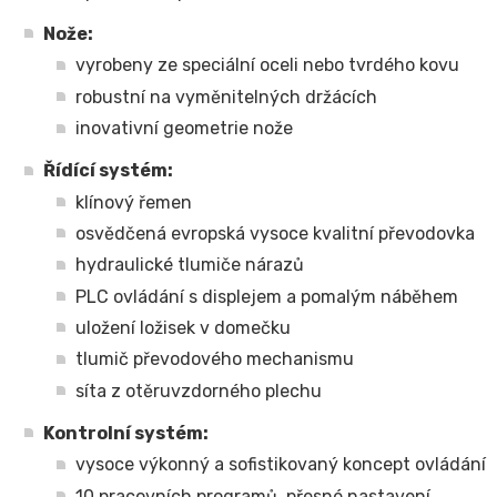
Nože:
vyrobeny ze speciální oceli nebo tvrdého kovu
robustní na vyměnitelných držácích
inovativní geometrie nože
Řídící systém:
klínový řemen
osvědčená evropská vysoce kvalitní převodovka
hydraulické tlumiče nárazů
PLC ovládání s displejem a pomalým náběhem
uložení ložisek v domečku
tlumič převodového mechanismu
síta z otěruvzdorného plechu
Kontrolní systém:
vysoce výkonný a sofistikovaný koncept ovládání
10 pracovních programů, přesné nastavení