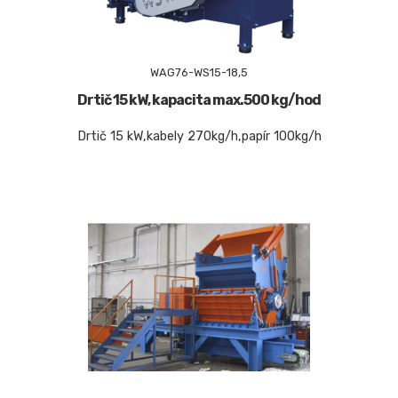
WAG76-WS15-18,5
Drtič 15 kW, kapacita max.500 kg/hod
Drtič 15 kW,kabely 270kg/h,papír 100kg/h