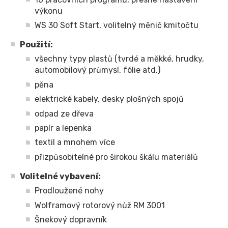
výkonu
WS 30 Soft Start, volitelný měnič kmitočtu
Použití:
všechny typy plastů (tvrdé a měkké, hrudky,
automobilový průmysl, fólie atd.)
pěna
elektrické kabely, desky plošných spojů
odpad ze dřeva
papír a lepenka
textil a mnohem více
přizpůsobitelné pro širokou škálu materiálů
Volitelné vybavení:
Prodloužené nohy
Wolframový rotorový nůž RM 3001
Šnekový dopravník