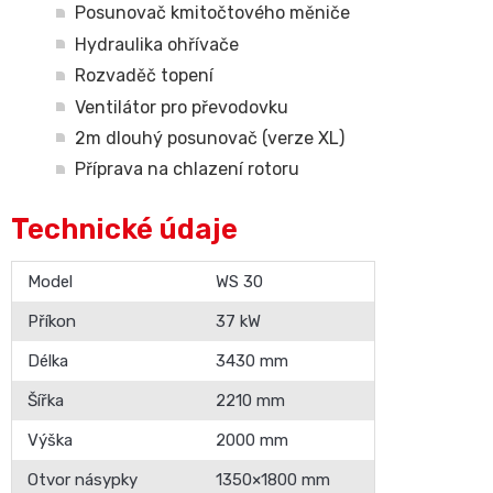
Posunovač kmitočtového měniče
Hydraulika ohřívače
Rozvaděč topení
Ventilátor pro převodovku
2m dlouhý posunovač (verze XL)
Příprava na chlazení rotoru
Technické údaje
Model
WS 30
Příkon
37 kW
Délka
3430 mm
Šířka
2210 mm
Výška
2000 mm
Otvor násypky
1350×1800 mm