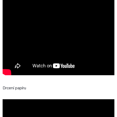
Drcení papíru