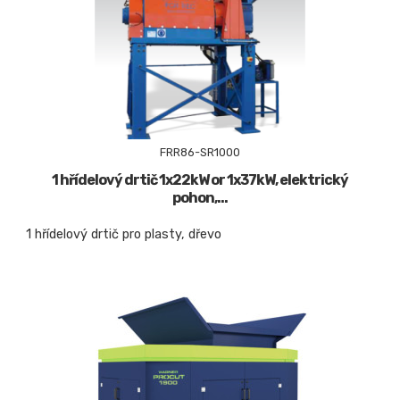
FRR86-SR1000
1 hřídelový drtič 1x22kW or 1x37kW, elektrický
pohon,...
1 hřídelový drtič pro plasty, dřevo