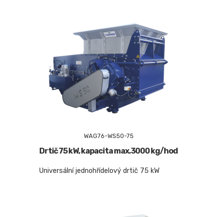
WAG76-WS50-75
Drtič 75 kW, kapacita max.3000 kg/hod
Universální jednohřídelový drtič 75 kW