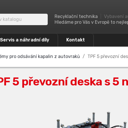
Recyklační technika
|
Vybavení a
Hledáme pro Vás v Evropě to nejlep
Servis a náhradní díly
Kontakt
témy pro odsávání kapalin z autovraků
TPF 5 převozní des
PF 5 převozní deska s 5