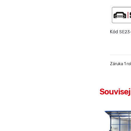
Kód
SE23
Záruka 1 ro
Souvisej