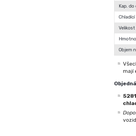
Kap. do
Chladící
Velikost
Hmotnos
Objem n
Všech
mají 
Objedná
5281
chla
Dopo
vozid