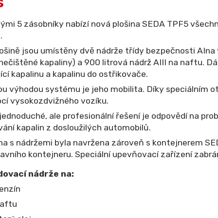
s
ými 5 zásobníky nabízí nová plošina SEDA TPF5 všechno
.
ošině jsou umístěny dvě nádrže třídy bezpečnosti AIna 
nečištěné kapaliny) a 900 litrová nádrž AIII na naftu. Dá
ící kapalinu a kapalinu do ostřikovače.
ou výhodou systému je jeho mobilita. Díky speciálním o
cí vysokozdvižného vozíku.
jednoduché, ale profesionální řešení je odpovědí na prob
ání kapalin z dosloužilých automobilů.
ina s nádržemi byla navržena zároveň s kontejnerem SE
avního kontejneru. Speciální upevňovací zařízení zabr
dovací nádrže na:
enzín
aftu