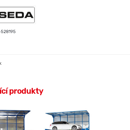
-528195
k
ící produkty