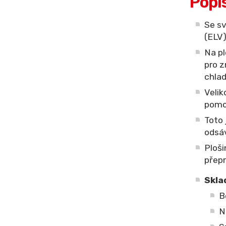
Popi
Se sv
(ELV)
Na pl
pro z
chlad
Velik
pomo
Toto 
odsáv
Ploš
přepr
Skla
B
N