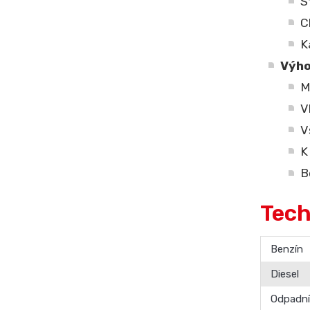
S
C
K
Výho
M
V
V
K
B
Tech
Benzín
Diesel
Odpadní