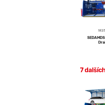
SE23
SEDA MDS 
Dra
7 dalšíc