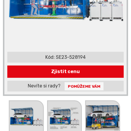
Kód:
SE23-528194
Zjistit cenu
Nevíte si rady?
POMŮŽEME VÁM