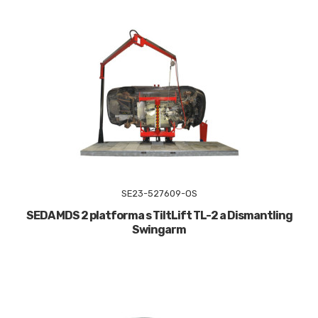
SE23-527609-OS
SEDA MDS 2 platforma s TiltLift TL-2 a Dismantling
Swingarm