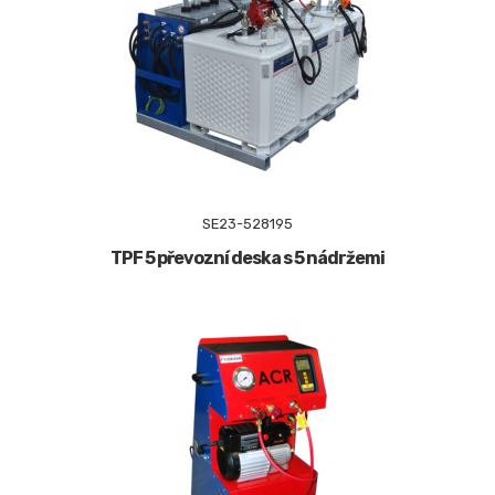
SE23-528195
TPF 5 převozní deska s 5 nádržemi