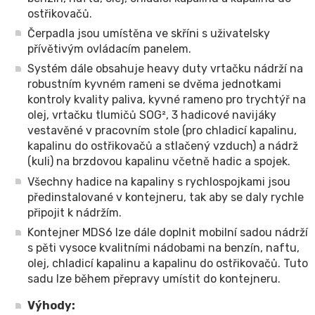
ostřikovačů.
Čerpadla jsou umístěna ve skříni s uživatelsky
přívětivým ovládacím panelem.
Systém dále obsahuje heavy duty vrtačku nádrží na
robustním kyvném rameni se dvěma jednotkami
kontroly kvality paliva, kyvné rameno pro trychtýř na
olej, vrtačku tlumičů SOG², 3 hadicové navijáky
vestavěné v pracovním stole (pro chladicí kapalinu,
kapalinu do ostřikovačů a stlačený vzduch) a nádrž
(kuli) na brzdovou kapalinu včetně hadic a spojek.
Všechny hadice na kapaliny s rychlospojkami jsou
předinstalované v kontejneru, tak aby se daly rychle
připojit k nádržím.
Kontejner MDS6 lze dále doplnit mobilní sadou nádrží
s pěti vysoce kvalitními nádobami na benzín, naftu,
olej, chladicí kapalinu a kapalinu do ostřikovačů. Tuto
sadu lze během přepravy umístit do kontejneru.
Výhody: