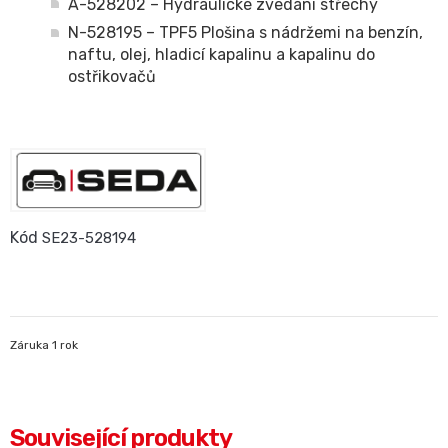
A-528202 – Hydraulické zvedání střechy
N-528195 – TPF5 Plošina s nádržemi na benzín,
naftu, olej, hladicí kapalinu a kapalinu do
ostřikovačů
Kód
SE23-528194
Záruka 1 rok
Související produkty