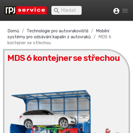


account_circle
Domů
Technologie pro autovrakoviště
Mobilní
systémy pro odsávání kapalin z autovraků
MDS 6
kontejner se střechou
MDS 6 kontejner se střechou