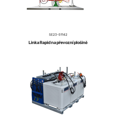
SE23-51142
Linka Rapid na převozní plošině