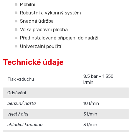
Mobilní
Robustní a výkonný systém
Snadná údržba
Velká pracovní plocha
Předinstalované připojení do nádrží
Univerzální použití
Technické údaje
8,5 bar – 1 350
Tlak vzduchu
l/min
Odsávání
benzín/ nafta
10 l/min
vyjetý olej
3 l/min
chladicí kapalina
3 l/min