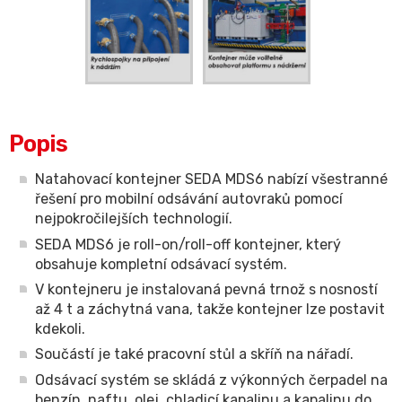
Popis
Natahovací kontejner SEDA MDS6 nabízí všestranné
řešení pro mobilní odsávání autovraků pomocí
nejpokročilejších technologií.
SEDA MDS6 je roll-on/roll-off kontejner, který
obsahuje kompletní odsávací systém.
V kontejneru je instalovaná pevná trnož s nosností
až 4 t a záchytná vana, takže kontejner lze postavit
kdekoli.
Součástí je také pracovní stůl a skříň na nářadí.
Odsávací systém se skládá z výkonných čerpadel na
benzín, naftu, olej, chladicí kapalinu a kapalinu do