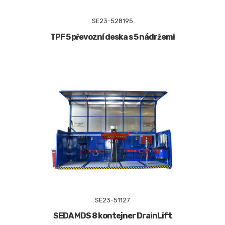
SE23-528195
TPF 5 převozní deska s 5 nádržemi
SE23-51127
SEDA MDS 8 kontejner DrainLift