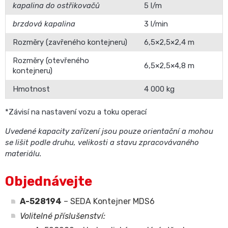
kapalina do ostřikovačů
5 l/m
brzdová kapalina
3 l/min
Rozměry (zavřeného kontejneru)
6,5×2,5×2,4 m
Rozměry (otevřeného
6,5×2,5×4,8 m
kontejneru)
Hmotnost
4 000 kg
*Závisí na nastavení vozu a toku operací
Uvedené kapacity zařízení jsou pouze orientační a mohou
se lišit podle druhu, velikosti a stavu zpracovávaného
materiálu.
Objednávejte
A-528194
– SEDA Kontejner MDS6
Volitelné příslušenství: