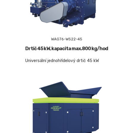
WAG76-WS22-45
Drtič 45 kW, kapacita max.800 kg/hod
Universální jednohřídelový drtič 45 kW