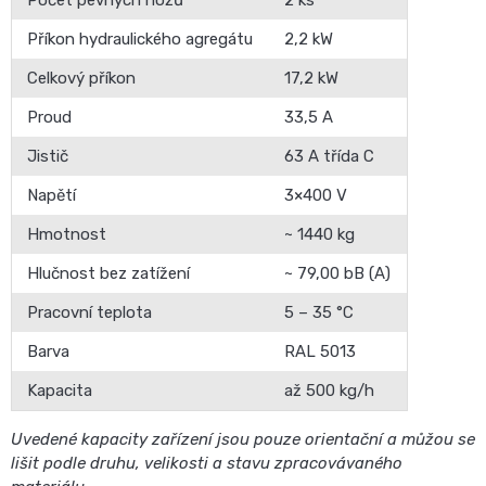
Počet pevných nožů
2 ks
Příkon hydraulického agregátu
2,2 kW
Celkový příkon
17,2 kW
Proud
33,5 A
Jistič
63 A třída C
Napětí
3×400 V
Hmotnost
~ 1440 kg
Hlučnost bez zatížení
~ 79,00 bB (A)
Pracovní teplota
5 – 35 °C
Barva
RAL 5013
Kapacita
až 500 kg/h
Uvedené kapacity zařízení jsou pouze orientační a můžou se
lišit podle druhu, velikosti a stavu zpracovávaného