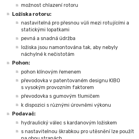
možnost chlazení rotoru
Ložiska rotoru:
nastavitelná pro přesnou vůli mezi rotujícími a
statickými lopatkami
pevná a snadná údržba
ložiska jsou namontována tak, aby nebyly
náchylné k nečistotám
Pohon:
pohon klínovým řemenem
převodovka v patentovaném designu KIBO
s vysokým provozním faktorem
převodovka s gumovým tlumičem
k dispozici s různými úrovněmi výkonu
Podavač:
hydraulický válec s kardanovým ložiskem
s nastavitelnou škrabkou pro utěsnění lze použít
na obou stranách