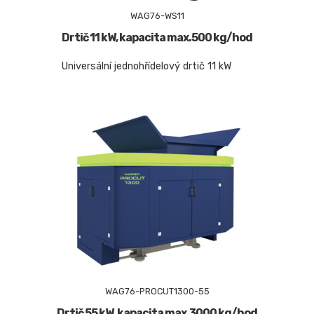
WAG76-WS11
Drtič 11 kW, kapacita max.500 kg/hod
Universální jednohřídelový drtič 11 kW
WAG76-PROCUT1300-55
Drtič 55 kW, kapacita max.3000 kg/hod