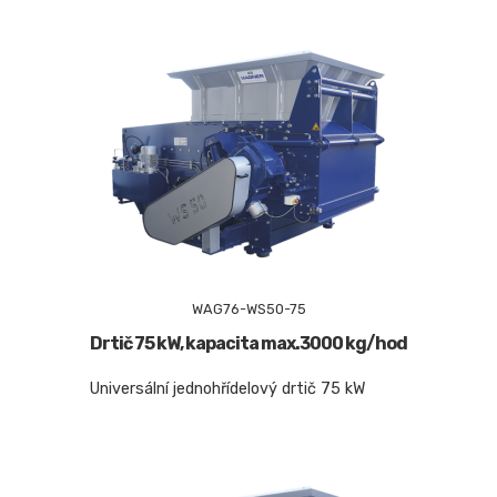
WAG76-WS50-75
Drtič 75 kW, kapacita max.3000 kg/hod
Universální jednohřídelový drtič 75 kW