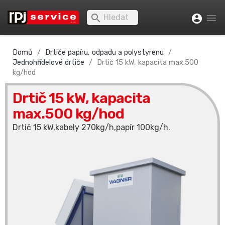


account_circle
Domů
Drtiče papíru, odpadu a polystyrenu
Jednohřídelové drtiče
Drtič 15 kW, kapacita max.500
kg/hod
Drtič 15 kW, kapacita
max.500 kg/hod
Drtič 15 kW,kabely 270kg/h,papír 100kg/h.