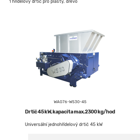
1 hřídelový drtič pro plasty, dřevo
WAG76-WS30-45
Drtič 45 kW, kapacita max.2300 kg/hod
Universální jednohřídelový drtič 45 kW