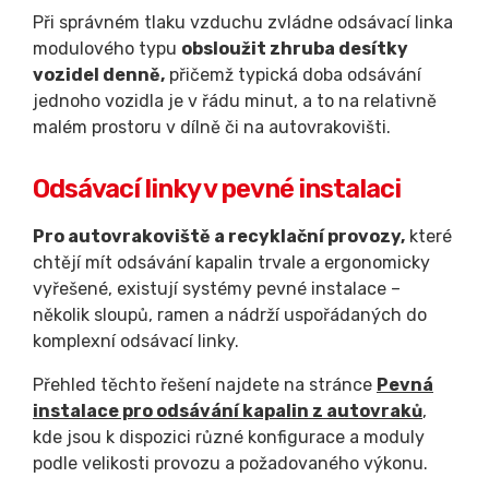
Při správném tlaku vzduchu zvládne odsávací linka
modulového typu
obsloužit zhruba desítky
vozidel denně,
přičemž typická doba odsávání
jednoho vozidla je v řádu minut, a to na relativně
malém prostoru v dílně či na autovrakovišti.
Odsávací linky v pevné instalaci
Pro autovrakoviště a recyklační provozy,
které
chtějí mít odsávání kapalin trvale a ergonomicky
vyřešené, existují systémy pevné instalace –
několik sloupů, ramen a nádrží uspořádaných do
komplexní odsávací linky.
Přehled těchto řešení najdete na stránce
Pevná
instalace pro odsávání kapalin z autovraků
,
kde jsou k dispozici různé konfigurace a moduly
podle velikosti provozu a požadovaného výkonu.