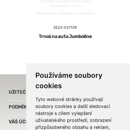
SE23-527138
Trnož na auta Jumboline
Používáme soubory
cookies

UŽITEČNÉ ODKAZY
Tyto webové stránky používají
soubory cookies a další sledovací

PODMÍNKY A INFORMACE
nástroje s cílem vylepšení
uživatelského prostředí, zobrazení

VÁŠ ÚČET
přizpůsobeného obsahu a reklam,