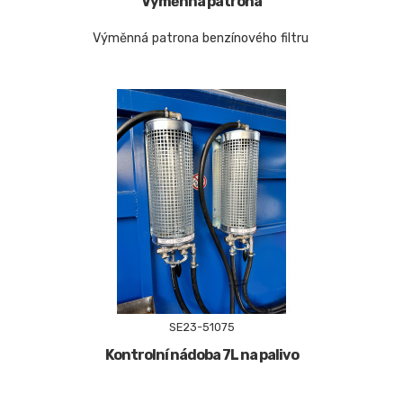
Výměnná patrona
Výměnná patrona benzínového filtru
SE23-51075
Kontrolní nádoba 7L na palivo