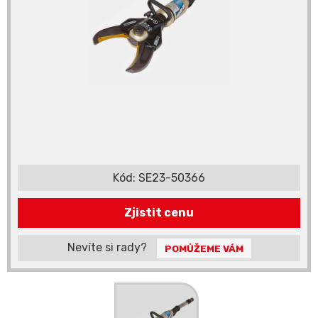
Kód:
SE23-50366
Zjistit cenu
Nevíte si rady?
POMŮŽEME VÁM