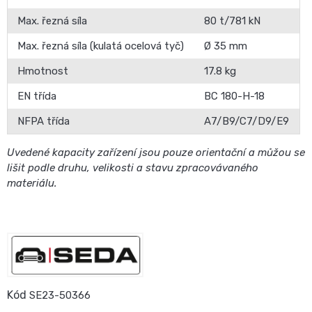
Max. řezná síla
80 t/781 kN
Max. řezná síla (kulatá ocelová tyč)
Ø 35 mm
Hmotnost
17.8 kg
EN třída
BC 180-H-18
NFPA třída
A7/B9/C7/D9/E9
Uvedené kapacity zařízení jsou pouze orientační a můžou se
lišit podle druhu, velikosti a stavu zpracovávaného
materiálu.
Kód
SE23-50366