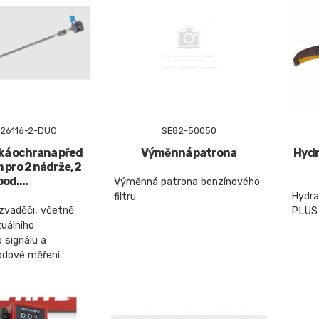
26116-2-DUO
SE82-50050
ká ochrana před
Výměnná patrona
Hydr
 pro 2 nádrže, 2
bod....
Výměnná patrona benzínového
Hydra
filtru
ozvaděči, včetně
PLUS 
zuálního
 signálu a
bodové měření