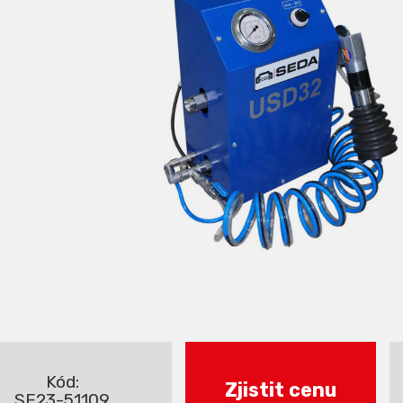
Kód:
Zjistit cenu
SE23-51109