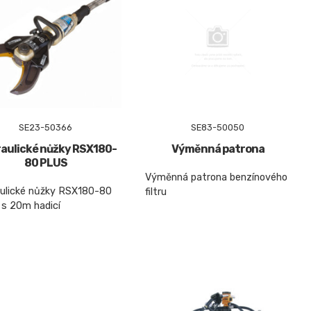
SE23-50366
SE83-50050
aulické nůžky RSX180-
Výměnná patrona
80 PLUS
Výměnná patrona benzínového
ulické nůžky RSX180-80
filtru
s 20m hadicí