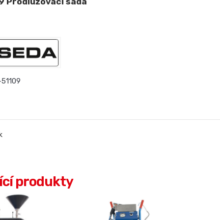
9 Prodlužovací sada
-51109
k
ící produkty