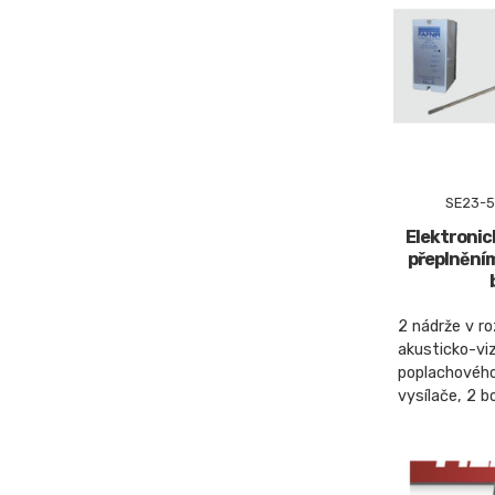
SE23-5
Elektronic
přeplněním
2 nádrže v r
akusticko-vi
poplachového
vysílače, 2 