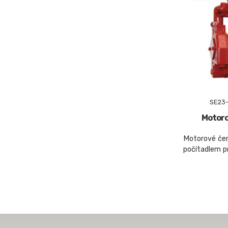
SE23
Motoro
Motorové čer
počítadlem pr