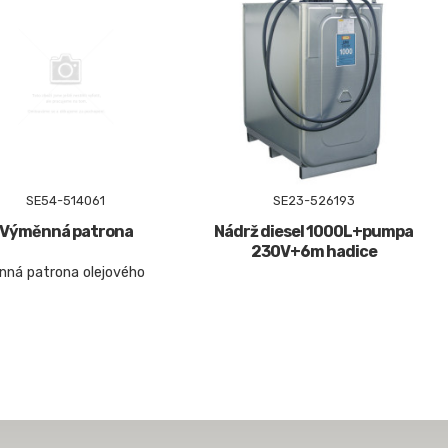
SE54-514061
SE23-526193
Výměnná patrona
Nádrž diesel 1000L+pumpa
230V+6m hadice
ná patrona olejového