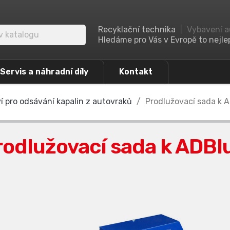
Recyklační technika
|
Vybavení a
Hledáme pro Vás v Evropě to nejlep
Servis a náhradní díly
Kontakt
í pro odsávání kapalin z autovraků
Prodlužovací sada k 
rodlužovací sada k ADBl