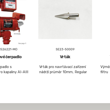
-526221-MO
SE23-50009
vé čerpadlo
Vrták
padlo s
Vrták pro navrtávací zařízení
Výměn
o kapaliny AI-AIII
nádrží průměr 10mm, Regular
filtru