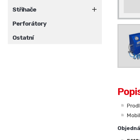

Střihače
Perforátory
Ostatní
Popi
Prodl
Mobil
Objedná