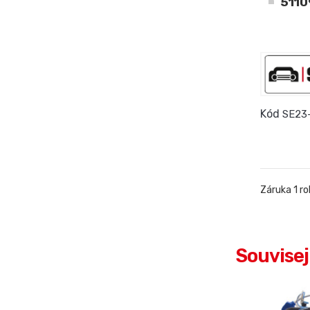
5110
Kód
SE23
Záruka 1 ro
Souvisej