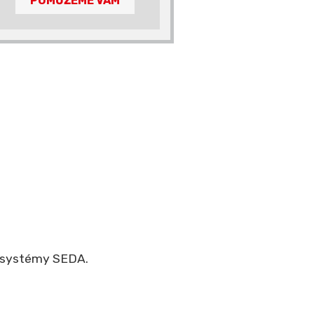
POMŮŽEME VÁM
y systémy SEDA.