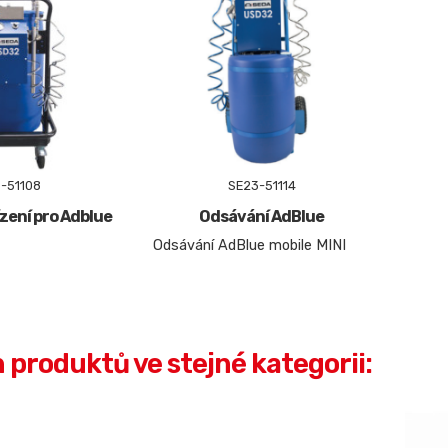
-51108
SE23-51114
zení pro Adblue
Odsávání AdBlue
Odsávání AdBlue mobile MINI
h produktů ve stejné kategorii: