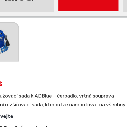
s
užovací sada k ADBlue – čerpadlo, vrtná souprava
ní rozšiřovací sada, kterou lze namontovat na všechn
vejte