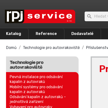

Katalog
Reference
Dodavatelé
Domů
Technologie pro autovrakoviště
Příslušenstv
Technologie pro
P
autovrakoviště
Pevná instalace pro odsávání
kapalin z autovraků
Mobilní systémy pro odsávání
kapalin z autovraků
Odsávání kapalin z autovraků -
jednotlivá zařízení
Vybavení pro autovraky