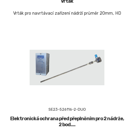
Vrták
Vrták pro navrtávací zařízení nádrží průměr 20mm, HD
SE23-526116-2-DUO
Elektronická ochrana před přeplněním pro 2 nádrže,
2 bod....