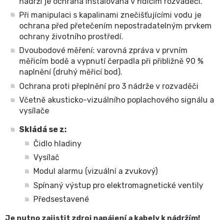
nádrží je ochrana instalována v řídicím rozvaděči.
Při manipulaci s kapalinami znečišťujícími vodu je
ochrana před přetečením nepostradatelným prvkem
ochrany životního prostředí.
Dvoubodové měření: varovná zpráva v prvním
měřicím bodě a vypnutí čerpadla při přibližně 90 %
naplnění (druhý měřicí bod).
Ochrana proti přeplnění pro 3 nádrže v rozvaděči
Včetně akusticko-vizuálního poplachového signálu a
vysílače
Skládá se z:
Čidlo hladiny
Vysílač
Modul alarmu (vizuální a zvukový)
Spínaný výstup pro elektromagnetické ventily
Předsestavené
Je nutno zajistit zdroj napájení a kabely k nádržím!