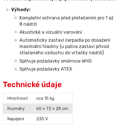
Výhody:
Kompletní ochrana před přetečením pro 1 až
8 nádrží
Akustické a vizuální varování
Automaticky zastaví čerpadla po dosažení
maximální hladiny (u paliva zastaví přívod
stlačeného vzduchu do vrtačky nádrží)
Splňuje požadavky směrnice WHG
Splňuje požadavky ATEX
Technické údaje
Hmotnost
cca 15 kg
Rozměry
60 × 72 × 28 cm
Napájení
230 V