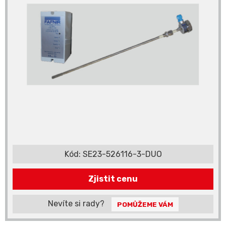
Kód:
SE23-526116-3-DUO
Zjistit cenu
Nevíte si rady?
POMŮŽEME VÁM