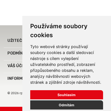
Používáme soubory
cookies

UŽITEČNÉ ODKAZY
Tyto webové stránky používají
soubory cookies a další sledovací

PODMÍNKY A INFORMACE
nástroje s cílem vylepšení
uživatelského prostředí, zobrazení

VÁŠ ÚČET
přizpůsobeného obsahu a reklam,
analýzy návštěvnosti webových
keyboard_arrow_down
INFORMACE O OBCHODU
stránek a zjištění zdroje návštěvnosti.
© 2026 rpj service, s.r.o.
Souhlasím
Odmítám