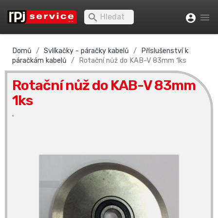


account_circle
Domů
Svlíkačky - páračky kabelů
Příslušenství k
páračkám kabelů
Rotační nůž do KAB-V 83mm 1ks
Rotační nůž do KAB-V 83mm
1ks
.