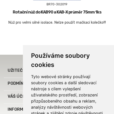
BR70-302019
Rotační nůž do KAB90 a KAB-X průměr 75mm 1ks
Nůž pro velmi silné isolace. Nelze použít mačkací kolečko!!!
Používáme soubory
cookies

UŽITEČNÉ ODKAZY
Tyto webové stránky používají
soubory cookies a další sledovací

PODMÍNKY A INFORMACE
nástroje s cílem vylepšení
uživatelského prostředí, zobrazení

VÁŠ ÚČET
přizpůsobeného obsahu a reklam,
analýzy návštěvnosti webových
keyboard_arrow_down
INFORMACE O OBCHODU
stránek a zjištění zdroje návštěvnosti.