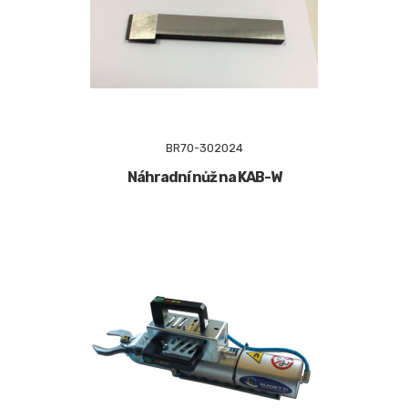
BR70-302024
Náhradní nůž na KAB-W