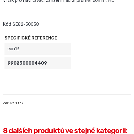
Vrták pro navrtávací zařízení nádrží průměr 20mm, HD
Kód
SE82-50038
SPECIFICKÉ REFERENCE
ean13
9902300004409
Záruka 1 rok
8 dalších produktů ve stejné kategorii: