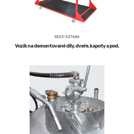
SE23-527646
Vozík na demontované díly, dveře, kapoty a pod.