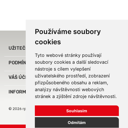
Používáme soubory
cookies

UŽITEČNÉ ODKAZY
Tyto webové stránky používají
soubory cookies a další sledovací

PODMÍNKY A INFORMACE
nástroje s cílem vylepšení
uživatelského prostředí, zobrazení

VÁŠ ÚČET
přizpůsobeného obsahu a reklam,
analýzy návštěvnosti webových
keyboard_arrow_down
INFORMACE O OBCHODU
stránek a zjištění zdroje návštěvnosti.
© 2026 rpj service, s.r.o.
Souhlasím
Odmítám