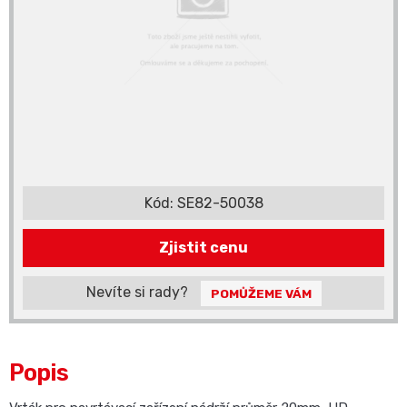
Kód:
SE82-50038
Zjistit cenu
Nevíte si rady?
POMŮŽEME VÁM
Popis