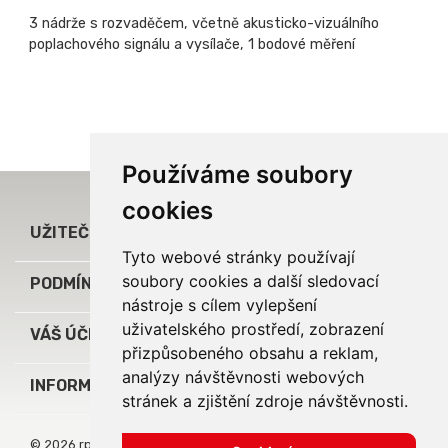
3 nádrže s rozvaděčem, včetně akusticko-vizuálního
poplachového signálu a vysílače, 1 bodové měření
Používáme soubory
cookies

UŽITEČNÉ ODKAZY
Tyto webové stránky používají
soubory cookies a další sledovací

PODMÍNKY A INFORMACE
nástroje s cílem vylepšení
uživatelského prostředí, zobrazení

VÁŠ ÚČET
přizpůsobeného obsahu a reklam,
analýzy návštěvnosti webových
keyboard_arrow_down
INFORMACE O OBCHODU
stránek a zjištění zdroje návštěvnosti.
© 2026 rpj service, s.r.o.