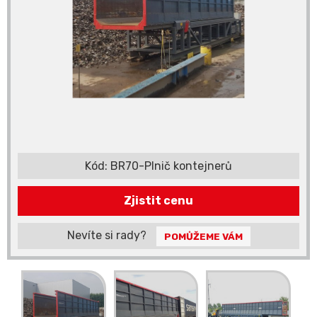
Kód:
BR70-Plnič kontejnerů
Zjistit cenu
Nevíte si rady?
POMŮŽEME VÁM