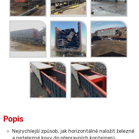
Popis
Nejrychlejší způsob, jak horizontálně naložit železné
a neželezné kovy do přepravních kontejnerů.