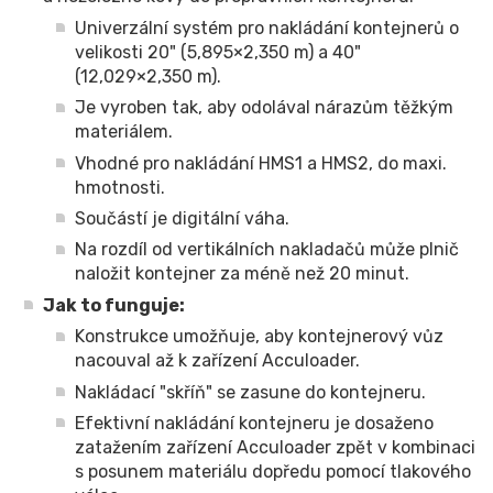
Univerzální systém pro nakládání kontejnerů o
velikosti 20" (5,895×2,350 m) a 40"
(12,029×2,350 m).
Je vyroben tak, aby odolával nárazům těžkým
materiálem.
Vhodné pro nakládání HMS1 a HMS2, do maxi.
hmotnosti.
Součástí je digitální váha.
Na rozdíl od vertikálních nakladačů může plnič
naložit kontejner za méně než 20 minut.
Jak to funguje:
Konstrukce umožňuje, aby kontejnerový vůz
nacouval až k zařízení Acculoader.
Nakládací "skříň" se zasune do kontejneru.
Efektivní nakládání kontejneru je dosaženo
zatažením zařízení Acculoader zpět v kombinaci
s posunem materiálu dopředu pomocí tlakového