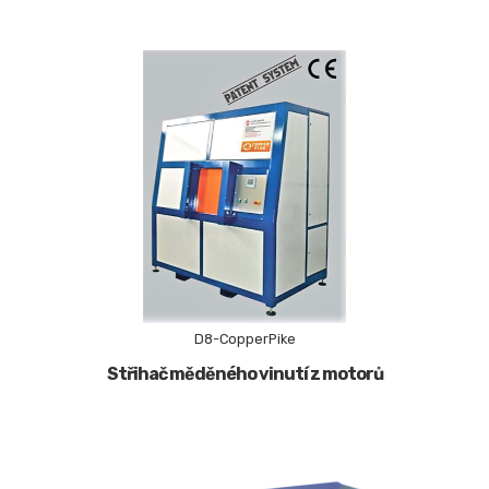
D8-CopperPike
Střihač měděného vinutí z motorů