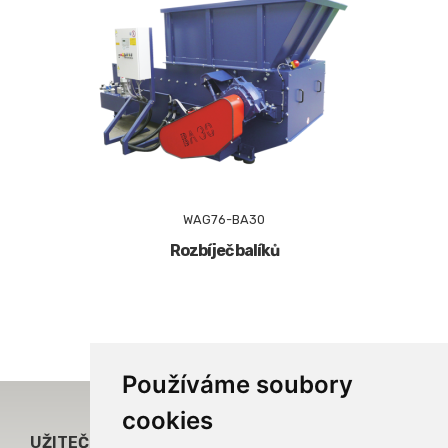
WAG76-BA30
Rozbíječ balíků
Používáme soubory
cookies

UŽITEČNÉ ODKAZY