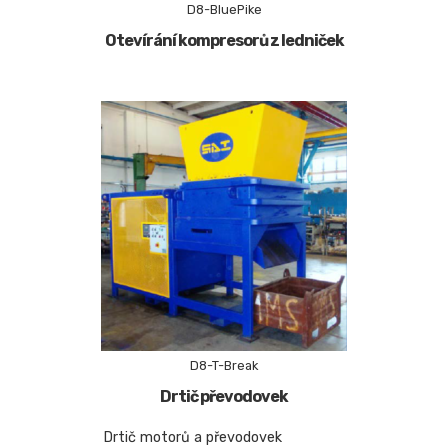
D8-BluePike
Otevírání kompresorů z ledniček
D8-T-Break
Drtič převodovek
Drtič motorů a převodovek