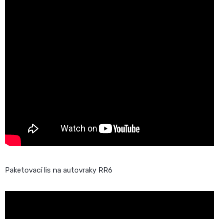
Paketovací lis na autovraky RR6