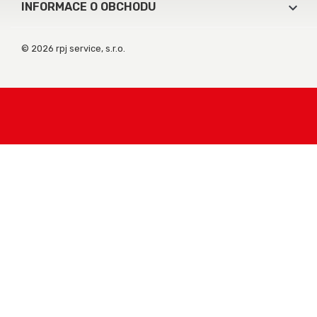
keyboard_arrow_down
INFORMACE O OBCHODU
© 2026 rpj service, s.r.o.