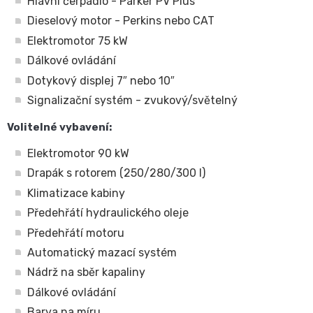
Hlavní čerpadlo - Parker PV Plus
Dieselový motor - Perkins nebo CAT
Elektromotor 75 kW
Dálkové ovládání
Dotykový displej 7″ nebo 10″
Signalizační systém - zvukový/světelný
Volitelné vybavení:
Elektromotor 90 kW
Drapák s rotorem (250/280/300 l)
Klimatizace kabiny
Předehřátí hydraulického oleje
Předehřátí motoru
Automatický mazací systém
Nádrž na sběr kapaliny
Dálkové ovládání
Barva na míru