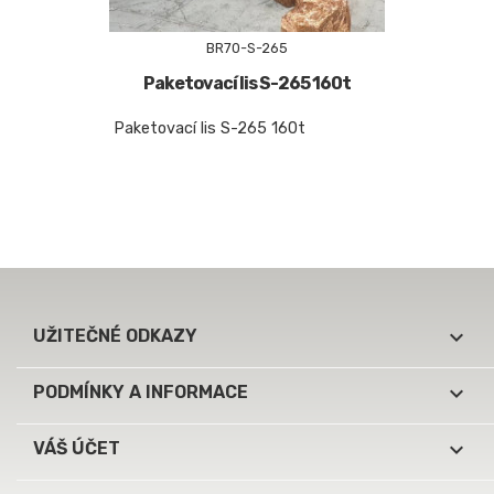
BR70-S-265
Paketovací lis S-265 160t
Paketovací lis S-265 160t

UŽITEČNÉ ODKAZY

PODMÍNKY A INFORMACE

VÁŠ ÚČET