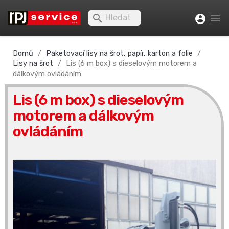


account_circle
Domů
Paketovací lisy na šrot, papír, karton a folie
Lisy na šrot
Lis (6 m box) s dieselovým motorem a
dálkovým ovládáním
Lis (6 m box) s dieselovým
motorem a dálkovým
ovládáním