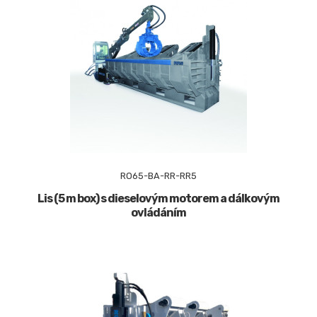
RO65-BA-RR-RR5
Lis (5 m box) s dieselovým motorem a dálkovým
ovládáním