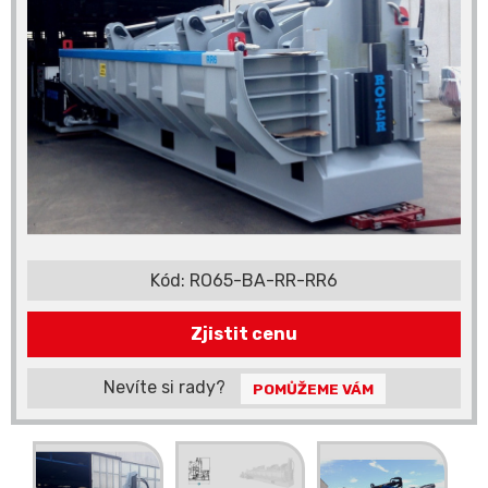
Kód:
RO65-BA-RR-RR6
Zjistit cenu
Nevíte si rady?
POMŮŽEME VÁM