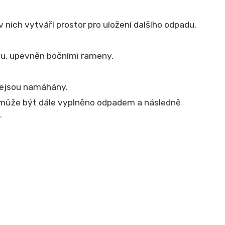
 nich vytváří prostor pro uložení dalšího odpadu.
isu, upevněn bočními rameny.
nejsou namáhány.
é může být dále vyplněno odpadem a následně
.