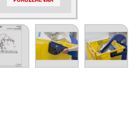
POMŮŽEME VÁM