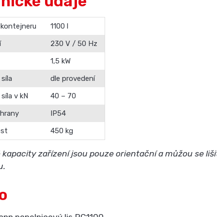
nické údaje
 kontejneru
1100 l
í
230 V / 50 Hz
1,5 kW
 síla
dle provedení
 síla v kN
40 – 70
chrany
IP54
st
450 kg
kapacity zařízení jsou pouze orientační a můžou se liš
u.
o
nn popelnicový lis RC1100