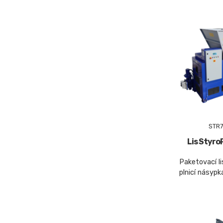
STR7
Lis Styr
Paketovací l
plnicí násypk