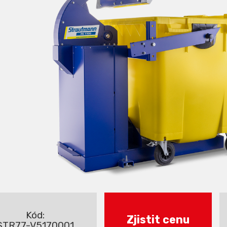
Kód:
Zjistit cenu
STR77-V5170001