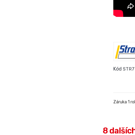
Kód
STR7
Záruka 1 ro
8 dalšíc