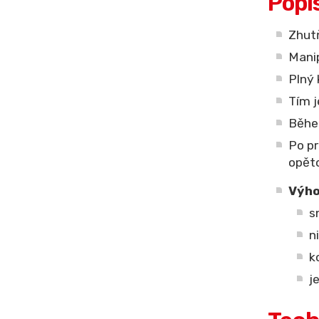
Popi
Zhutň
Manip
Plný 
Tím j
Během
Po pr
opěto
Výho
s
n
k
j