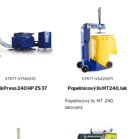
STR77-V7140010
STR77-V5420011
ikPress 240 HP ZS 37
Popelnicový lis MT240, lak
Popelnicový lis MT 240,
lakovaný