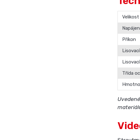
Tech
Velikost
Napájen
Příkon
Lisovací
Lisovací
Třída o
Hmotno
Uvedené 
materiál
Vide
Strautma