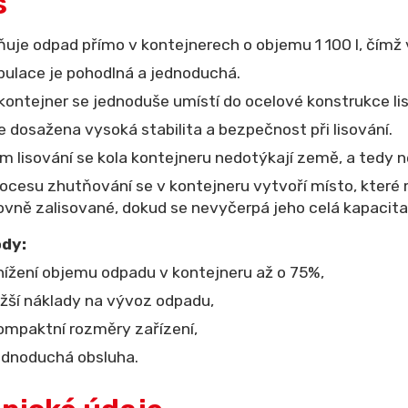
s
uje odpad přímo v kontejnerech o objemu 1 100 l, čímž v
ulace je pohodlná a jednoduchá.
kontejner se jednoduše umístí do ocelové konstrukce l
e dosažena vysoká stabilita a bezpečnost při lisování.
 lisování se kola kontejneru nedotýkají země, a tedy 
ocesu zhutňování se v kontejneru vytvoří místo, kter
vně zalisované, dokud se nevyčerpá jeho celá kapacita
dy:
nížení objemu odpadu v kontejneru až o 75%,
ižší náklady na vývoz odpadu,
ompaktní rozměry zařízení,
ednoduchá obsluha.