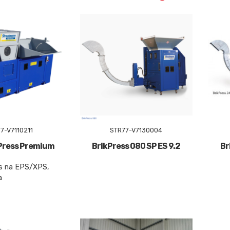
7-V7110211
STR77-V7130004
oPress Premium
BrikPress 080 SP ES 9.2
Br
is na EPS/XPS,
a