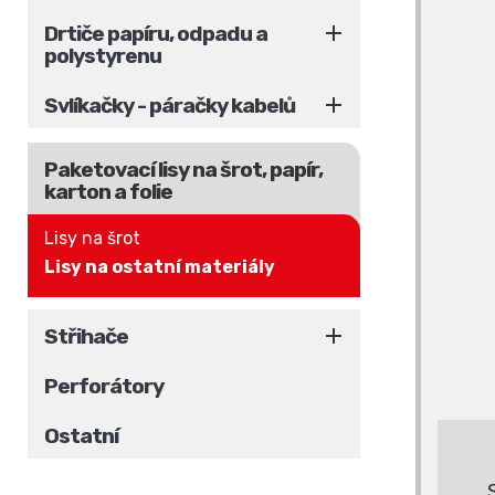

Drtiče papíru, odpadu a
polystyrenu

Svlíkačky - páračky kabelů
Paketovací lisy na šrot, papír,
karton a folie
Lisy na šrot
Lisy na ostatní materiály

Střihače
Perforátory
Ostatní