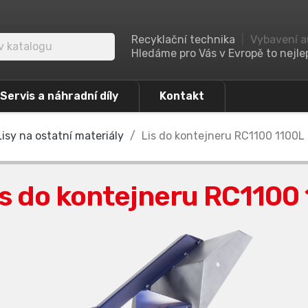
Recyklační technika
|
Vybavení a
Hledáme pro Vás v Evropě to nejlep
Servis a náhradní díly
Kontakt
Lisy na ostatní materiály
Lis do kontejneru RC1100 1100L
is do kontejneru RC1100