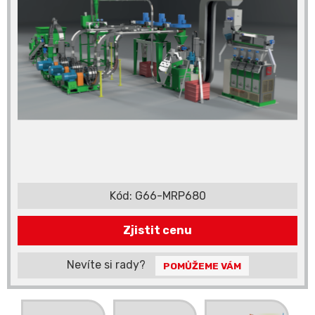
Kód:
G66-MRP680
Zjistit cenu
Nevíte si rady?
POMŮŽEME VÁM