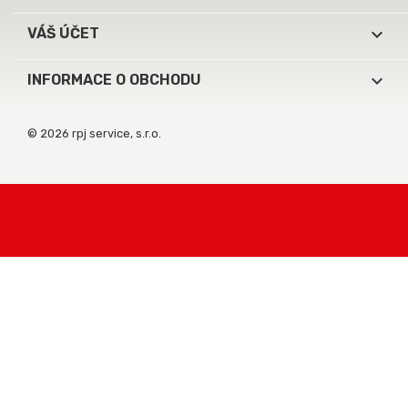

VÁŠ ÚČET
keyboard_arrow_down
INFORMACE O OBCHODU
© 2026 rpj service, s.r.o.