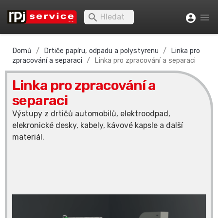


account_circle
Domů
Drtiče papíru, odpadu a polystyrenu
Linka pro
zpracování a separaci
Linka pro zpracování a separaci
Linka pro zpracování a
separaci
Výstupy z drtičů automobilů, elektroodpad,
elekronické desky, kabely, kávové kapsle a další
materiál.