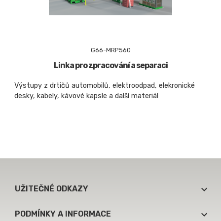
G66-MRP560
Linka pro zpracování a separaci
Výstupy z drtičů automobilů, elektroodpad, elekronické
desky, kabely, kávové kapsle a další materiál

UŽITEČNÉ ODKAZY

PODMÍNKY A INFORMACE