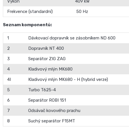
Výkon
409 kW
Frekvence (standardní)
50 Hz
Seznam komponentů:
1
Dávkovací dopravník se zásobníkem ND 600
2
Dopravník NT 400
3
Separátor ZIG ZAG
4
Kladivový mlýn MK680
4I
Kladivový mlýn MK680 - H (hybrid verze)
5
Turbo T625-4
6
Separátor ROBI 151
7
Odsávač kovového prachu
8
Suchý separátor F15MT