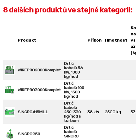
8 dalších produktů ve stejné kategorii:
Kap
na
Produkt
Příkon
Hmotnost
vst
až*
[kg
Drtič
kabelů 56
WIREPRO2000Komplet
kW, 1000
kg/hod
Drtič
kabelů 100
WIREPRO3000Komplet
kW, 1500
kg/hod
Drtič
kabelů
SINCRO415MILL
250-330
38 kW
2500 kg
330
kg/hod s
turbem
Drtič
kabelů
SINCRO950
SINCRO