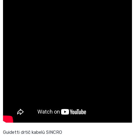
Guidetti drtič kabelů SINCRO