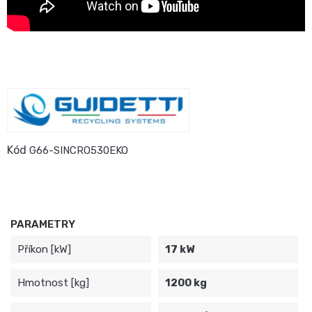
Kód
G66-SINCRO530EKO
PARAMETRY
Příkon [kW]
17 kW
Hmotnost [kg]
1200 kg