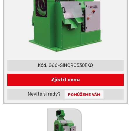
Kód:
G66-SINCRO530EKO
Zjistit cenu
Nevíte si rady?
POMŮŽEME VÁM