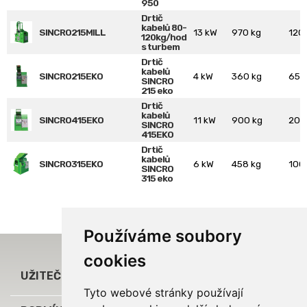
950
Drtič
kabelů 80-
SINCRO215MILL
13 kW
970 kg
120
120kg/hod
s turbem
Drtič
kabelů
SINCRO215EKO
4 kW
360 kg
65 
SINCRO
215 eko
Drtič
kabelů
SINCRO415EKO
11 kW
900 kg
200
SINCRO
415EKO
Drtič
kabelů
SINCRO315EKO
6 kW
458 kg
100
SINCRO
315 eko
Používáme soubory
cookies

UŽITEČNÉ ODKAZY
Tyto webové stránky používají