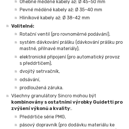
Ohebné měděné kabely až: Ø 45–50 mm
Pevné měděné kabely až: Ø 35–40 mm
Hliníkové kabely až: Ø 38–42 mm
Volitelné:
Rotační ventil (pro rovnoměrné podávání),
systém dávkování prášku (dávkování prášku pro
mastné, přilnavé materiály),
elektronické připojení (pro automatický provoz
s předdrtičem),
dvojitý setrvačník,
odsávání,
prodloužená záruka.
Všechny granulátory Sincro mohou být
kombinovány s ostatními výrobky Guidetti pro
zvýšení výkonů a kvality
:.
Předdrtiče série PMG,
pásový dopravník (pro dodávku materiálu ke