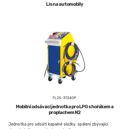
Lis na automobily
FL25-3134GP
Mobilní odsávací jednotka pro LPG s hořákem a
proplachem N2
Jednotka pro odsátí kapalné složky, spálení zbývající