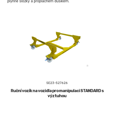
plynné složky a proplachem dusíkem.
SE23-527626
Ruční vozík na vozidla pro manipulaci STANDARD s
výztuhou