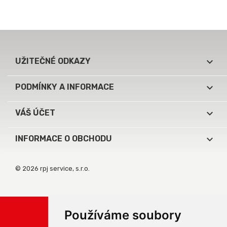

UŽITEČNÉ ODKAZY

PODMÍNKY A INFORMACE

VÁŠ ÚČET
keyboard_arrow_down
INFORMACE O OBCHODU
© 2026 rpj service, s.r.o.
Používáme soubory