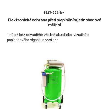
SE23-526116-1
Elektronická ochrana před přeplněním jednobodové
měření
1 nádrž bez rozvaděče včetně akusticko-vizuálního
poplachového signálu a vysílače