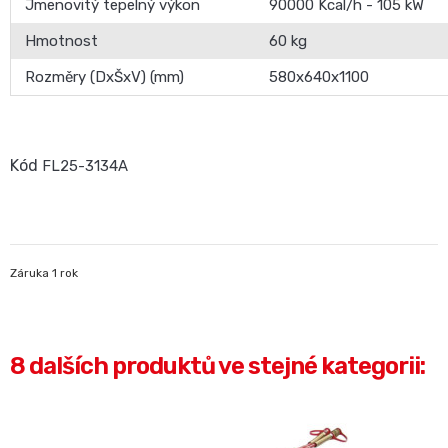
Jmenovitý tepelný výkon
90000 Kcal/h - 105 kW
Hmotnost
60 kg
Rozměry (DxŠxV) (mm)
580x640x1100
Kód
FL25-3134A
Záruka 1 rok
8 dalších produktů ve stejné kategorii: