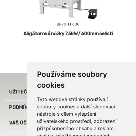
BR70-FF600
Aligátorové nůžky 7,5kW / 600mm čelisti
Používáme soubory
cookies

UŽITEČNÉ ODKAZY
Tyto webové stránky používají
soubory cookies a další sledovací

PODMÍNKY A INFORMACE
nástroje s cílem vylepšení
uživatelského prostředí, zobrazení

VÁŠ ÚČET
přizpůsobeného obsahu a reklam,
analýzy návštěvnosti webových