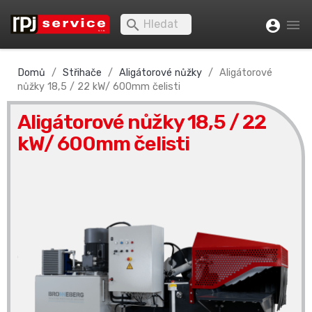


account_circle
Domů
Střihače
Aligátorové nůžky
Aligátorové
nůžky 18,5 / 22 kW/ 600mm čelisti
Aligátorové nůžky 18,5 / 22
kW/ 600mm čelisti